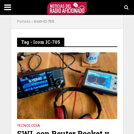
Portada
»
Icom IC-705
Tag - Icom IC-705
TECNOLOGÍA
SWL con Reuter Pocket y