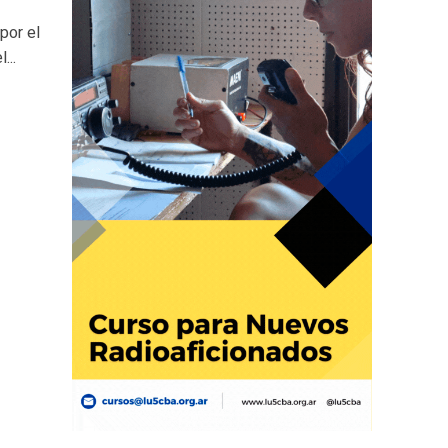
por el
...