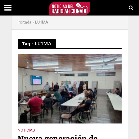
Portada
»
LU1MA
Tag - LU1MA
NOTICIAS
Nueva generación de