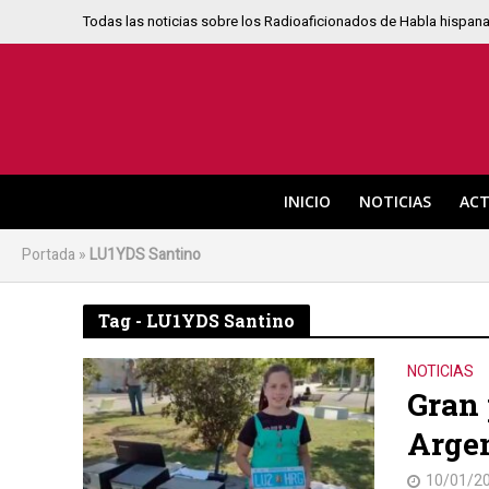
Todas las noticias sobre los Radioaficionados de Habla hispan
INICIO
NOTICIAS
ACT
Portada
»
LU1YDS Santino
Tag - LU1YDS Santino
NOTICIAS
Gran 
Arge
10/01/2