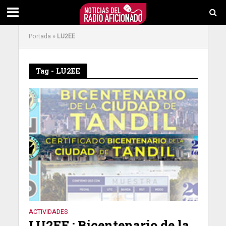
Portada
»
LU2EE
Tag - LU2EE
ACTIVIDADES
LU2EE : Bicentenario de la