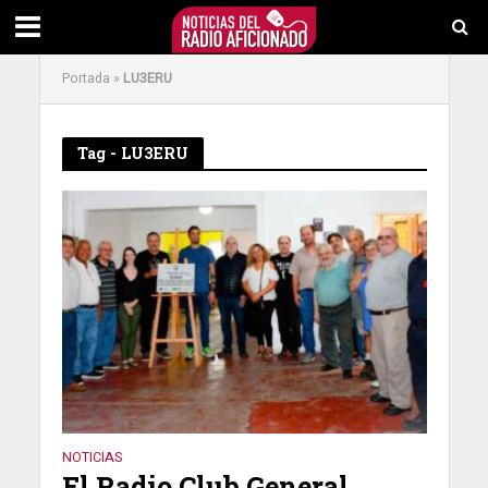
Portada
»
LU3ERU
Tag - LU3ERU
NOTICIAS
El Radio Club General