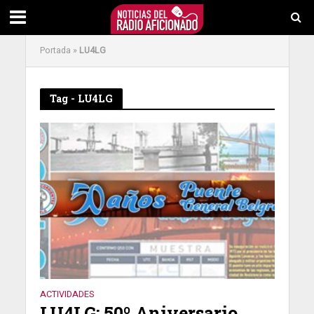
Portada
»
LU4LG
Tag - LU4LG
ACTIVIDADES
LU4LG: 50º Aniversario