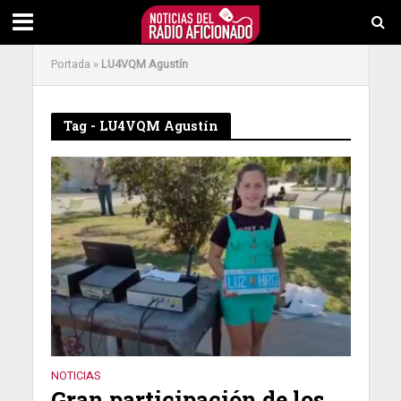
Portada
»
LU4VQM Agustín
Tag - LU4VQM Agustín
NOTICIAS
Gran participación de los