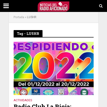
Portada
»
LU5HR
Tag - LU5HR
ACTIVIDADES
Radio Club La Rioja: