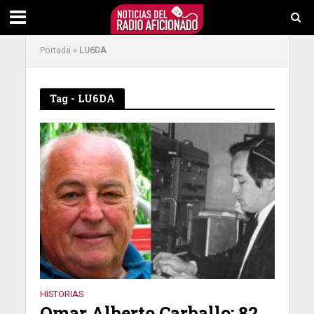
Portada
»
LU6DA
Tag - LU6DA
HISTORIAS
Omar Alberto Carballo: 82