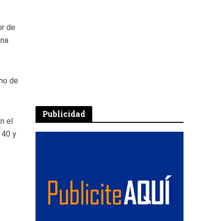
or de
ina
rno de
Publicidad
n el
 40 y