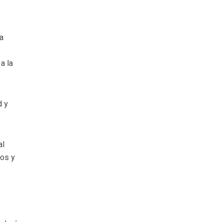
la
a la
d y
al
tos y