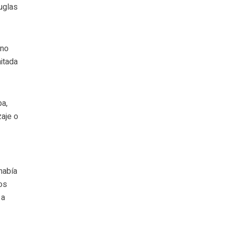
uglas
 no
mitada
pa,
zaje o
había
los
 a