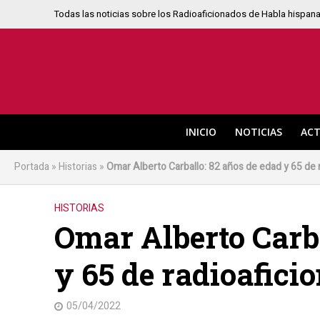
Todas las noticias sobre los Radioaficionados de Habla hispan
INICIO
NOTICIAS
ACT
Portada
»
Historias
»
Omar Alberto Carballo: 82 años de edad y 65 de 
HISTORIAS
Omar Alberto Carba
y 65 de radioafici
05/04/2022