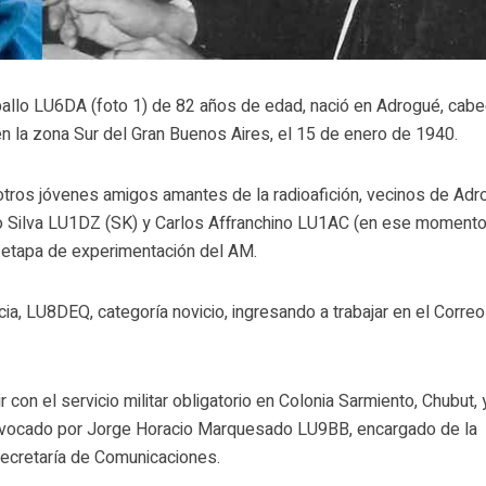
llo LU6DA (foto 1) de 82 años de edad, nació en Adrogué, cabe
en la zona Sur del Gran Buenos Aires, el 15 de enero de 1940.
 otros jóvenes amigos amantes de la radioafición, vecinos de Adr
to Silva LU1DZ (SK) y Carlos Affranchino LU1AC (en ese moment
 etapa de experimentación del AM.
ia, LU8DEQ, categoría novicio, ingresando a trabajar en el Correo
con el servicio militar obligatorio en Colonia Sarmiento, Chubut, 
onvocado por Jorge Horacio Marquesado LU9BB, encargado de la
Secretaría de Comunicaciones.