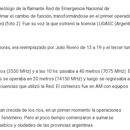
deólogo de la flamante Red de Emergencia Nacional de
Omar el cambio de función, transformándose en el primer operad
red (foto 2). Fue su voz la que estrenó la licencia LU0ASC (Argent
horas, era reemplazado por Julio Rivero de 13 a 19 y el tercer tu
tros (3550 MHz) y a las 10 hs. pasaba a 40 metros (7075 MHz). E
 hs se operaba en 20 metros (14150 MHz) y luego se regresaba a
ecuencias que utilizó la Red. El comienzo fue en AM con equipos
an crecida de los ríos, en un primer momento la operaciones
se fenómeno. Pero al poco tiempo comenzaron a sumarse
ueblos y ciudades de las provincias argentinas.