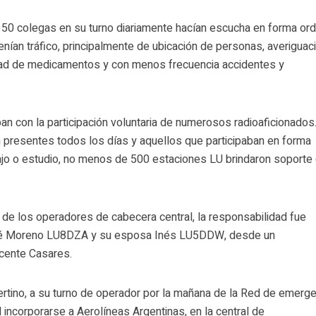
0 colegas en su turno diariamente hacían escucha en forma or
tenían tráfico, principalmente de ubicación de personas, averiguac
dad de medicamentos y con menos frecuencia accidentes y
an con la participación voluntaria de numerosos radioaficionados
 presentes todos los días y aquellos que participaban en forma
jo o estudio, no menos de 500 estaciones LU brindaron soporte 
de los operadores de cabecera central, la responsabilidad fue
osé Moreno LU8DZA y su esposa Inés LU5DDW, desde un
cente Casares.
rtino, a su turno de operador por la mañana de la Red de emerge
l incorporarse a Aerolíneas Argentinas, en la central de