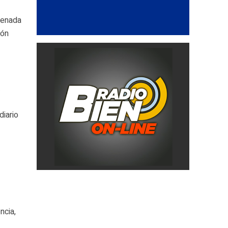
denada
ión
.
diario
ncia,