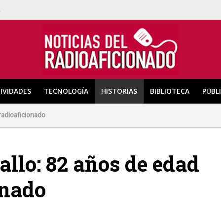
a
IVIDADES
TECNOLOGÍA
HISTORIAS
BIBLIOTECA
PUBL
radioaficionado
llo: 82 años de edad
onado