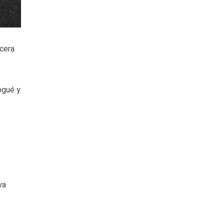
cera
ogué y
o
ya