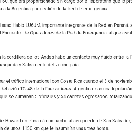
60, que era proporcionado sin cargo por el laboratorio que lo pr
ba a la Argentina por gestión de la Red de emergencia.
r Isaac Habib LU6JM, importante integrante de la Red en Paraná, 
a el Encuentro de Operadores de la Red de Emergencia, al que asis
 la cordillera de los Andes hubo un contacto muy fluido entre la 
úsqueda y Salvamento del vecino país.
r el tráfico internacional con Costa Rica cuando el 3 de noviem
del avión TC-48 de la Fuerza Aérea Argentina, con una tripulació
 que se sumaban 5 oficiales y 54 cadetes egresados, totalizando
 de Howard en Panamá con rumbo al aeropuerto de San Salvador, 
ia de unos 1150 km que le insumirían unas tres horas.