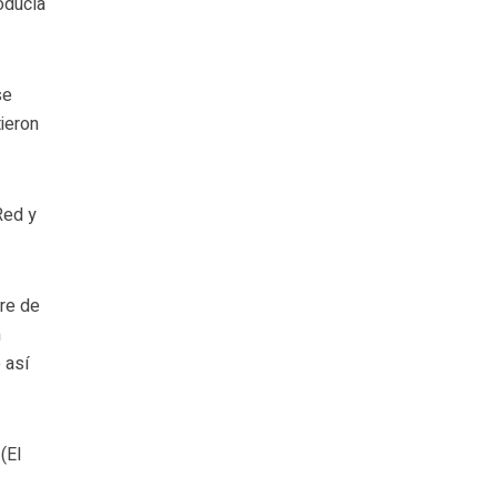
oducía
se
tieron
Red y
bre de
n
 así
(El