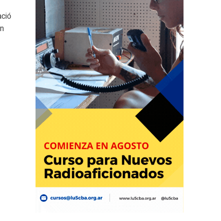
ació
an