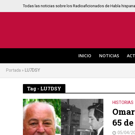
Todas las noticias sobre los Radioaficionados de Habla hispan
INICIO
NOTICIAS
ACT
Portada
»
LU7DSY
Tag - LU7DSY
HISTORIAS
Omar 
65 de
05/04/2