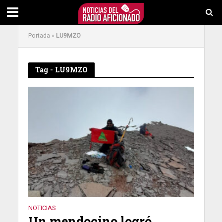
Portada
»
LU9MZO
Tag - LU9MZO
NOTICIAS
Un mendocino logró