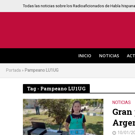
Todas las noticias sobre los Radioaficionados de Habla hispan
INICIO
NOTICIAS
ACT
Portada
»
Pampeano LU1UG
Tag - Pampeano LU1UG
NOTICIAS
Gran 
Arge
10/01/2