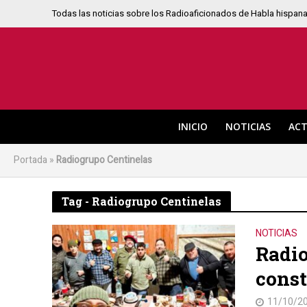
Todas las noticias sobre los Radioaficionados de Habla hispan
INICIO
NOTICIAS
ACT
Portada
»
Radiogrupo Centinelas
Tag - Radiogrupo Centinelas
NOTICIAS
Radio
const
11/10/2