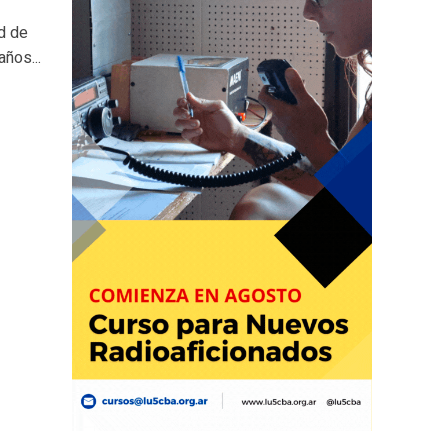
ad de
ños...