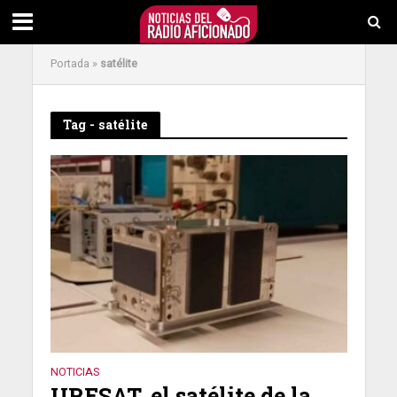
Portada
»
satélite
Tag - satélite
NOTICIAS
URESAT, el satélite de la