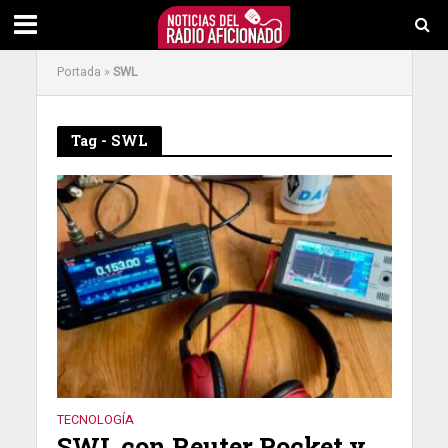
Portada
»
SWL
Tag - SWL
TECNOLOGÍA
SWL con Reuter Pocket y