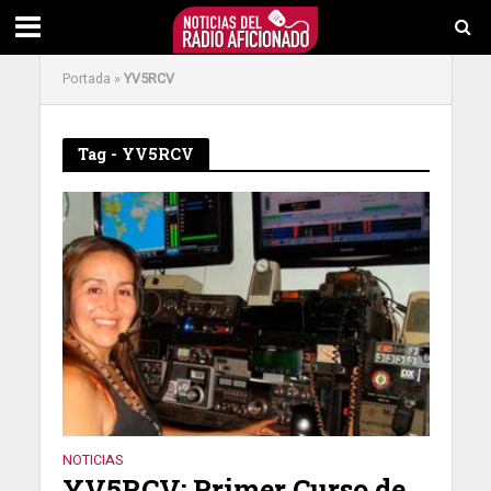
Portada
»
YV5RCV
Tag - YV5RCV
NOTICIAS
YV5RCV: Primer Curso de