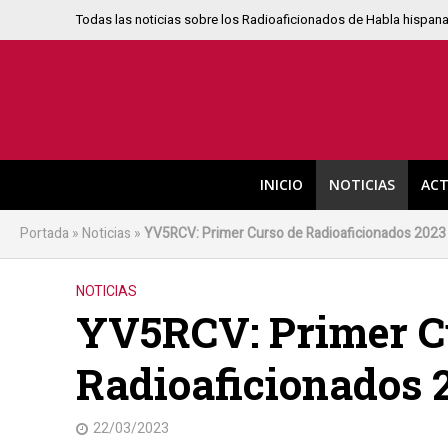
Todas las noticias sobre los Radioaficionados de Habla hispan
INICIO
NOTICIAS
ACT
Portada
»
Noticias
»
YV5RCV: Primer Curso de Radioaficionados 2023
NOTICIAS
YV5RCV: Primer C
Radioaficionados 
22/03/2023