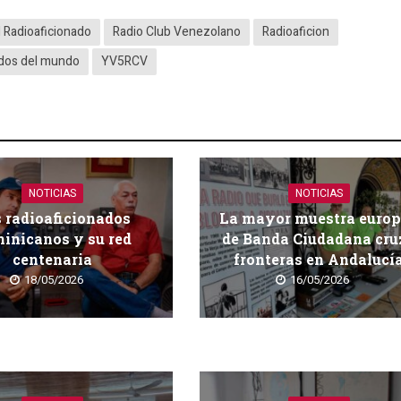
l Radioaficionado
Radio Club Venezolano
Radioaficion
ados del mundo
YV5RCV
NOTICIAS
NOTICIAS
 radioaficionados
La mayor muestra euro
inicanos y su red
de Banda Ciudadana cru
centenaria
fronteras en Andalucí
18/05/2026
16/05/2026