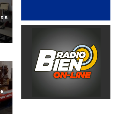
io a
e
de