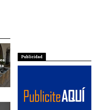
Publicidad
pea
za
a