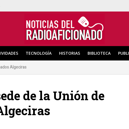
a
IVIDADES
TECNOLOGÍA
HISTORIAS
BIBLIOTECA
PUBL
nados Algeciras
ede de la Unión de
Algeciras