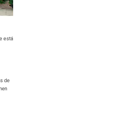
ue está
os de
enen