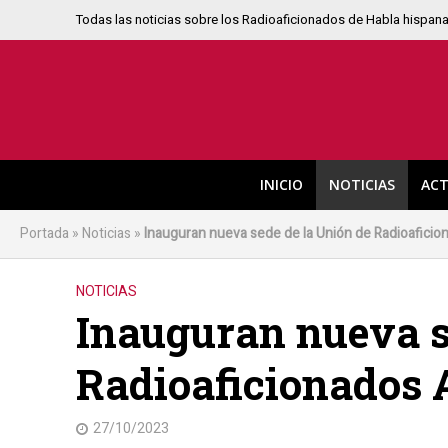
Todas las noticias sobre los Radioaficionados de Habla hispan
INICIO
NOTICIAS
ACT
Portada
»
Noticias
»
Inauguran nueva sede de la Unión de Radioaficio
NOTICIAS
Inauguran nueva s
Radioaficionados 
27/10/2023