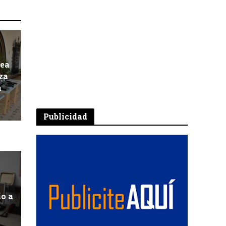
pea
za
a
Publicidad
io a