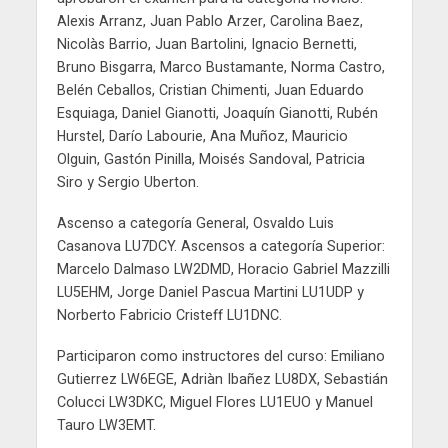
Alexis Arranz, Juan Pablo Arzer, Carolina Baez,
Nicolàs Barrio, Juan Bartolini, Ignacio Bernetti,
Bruno Bisgarra, Marco Bustamante, Norma Castro,
Belén Ceballos, Cristian Chimenti, Juan Eduardo
Esquiaga, Daniel Gianotti, Joaquín Gianotti, Rubén
Hurstel, Darío Labourie, Ana Muñoz, Mauricio
Olguin, Gastón Pinilla, Moisés Sandoval, Patricia
Siro y Sergio Uberton.
Ascenso a categoría General, Osvaldo Luis
Casanova LU7DCY. Ascensos a categoría Superior:
Marcelo Dalmaso LW2DMD, Horacio Gabriel Mazzilli
LU5EHM, Jorge Daniel Pascua Martini LU1UDP y
Norberto Fabricio Cristeff LU1DNC.
Participaron como instructores del curso: Emiliano
Gutierrez LW6EGE, Adriàn Ibañez LU8DX, Sebastián
Colucci LW3DKC, Miguel Flores LU1EUO y Manuel
Tauro LW3EMT.