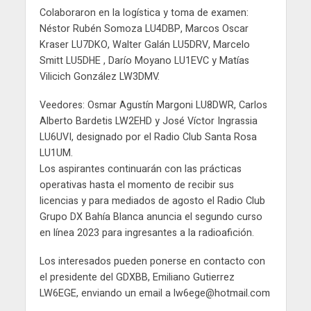
Colaboraron en la logística y toma de examen:
Néstor Rubén Somoza LU4DBP, Marcos Oscar
Kraser LU7DKO, Walter Galán LU5DRV, Marcelo
Smitt LU5DHE , Darío Moyano LU1EVC y Matías
Vilicich González LW3DMV.
Veedores: Osmar Agustín Margoni LU8DWR, Carlos
Alberto Bardetis LW2EHD y José Víctor Ingrassia
LU6UVI, designado por el Radio Club Santa Rosa
LU1UM.
Los aspirantes continuarán con las prácticas
operativas hasta el momento de recibir sus
licencias y para mediados de agosto el Radio Club
Grupo DX Bahía Blanca anuncia el segundo curso
en línea 2023 para ingresantes a la radioafición.
Los interesados pueden ponerse en contacto con
el presidente del GDXBB, Emiliano Gutierrez
LW6EGE, enviando un email a lw6ege@hotmail.com