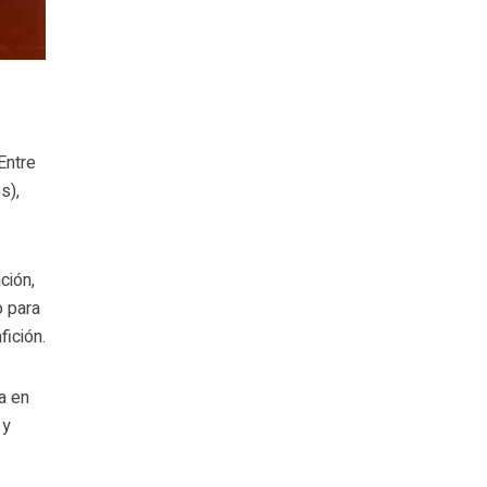
Entre
s),
ción,
o para
fición.
a en
 y