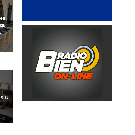
pea
za
a
io a