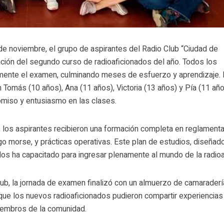
 noviembre, el grupo de aspirantes del Radio Club “Ciudad de
zación del segundo curso de radioaficionados del año. Todos los
amente el examen, culminando meses de esfuerzo y aprendizaje. 
Tomás (10 años), Ana (11 años), Victoria (13 años) y Pía (11 año
miso y entusiasmo en las clases.
, los aspirantes recibieron una formación completa en reglamenta
go morse, y prácticas operativas. Este plan de estudios, diseñad
, los ha capacitado para ingresar plenamente al mundo de la radioa
lub, la jornada de examen finalizó con un almuerzo de camaraderí
l que los nuevos radioaficionados pudieron compartir experiencias
iembros de la comunidad.