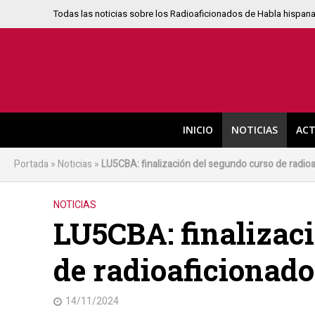
Todas las noticias sobre los Radioaficionados de Habla hispan
INICIO
NOTICIAS
ACT
Portada
»
Noticias
»
LU5CBA: finalización del segundo curso de radioa
NOTICIAS
LU5CBA: finalizac
de radioaficionado
14/11/2024