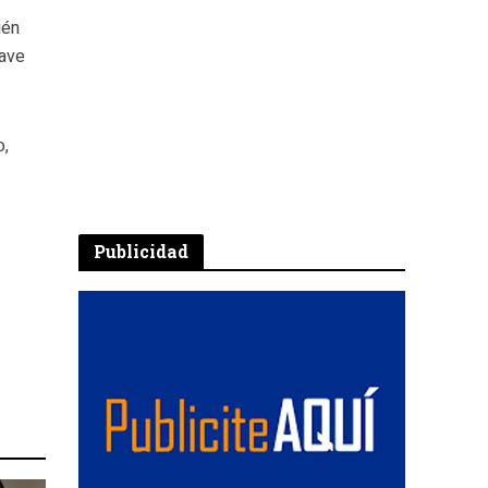
ién
lave
o,
Publicidad