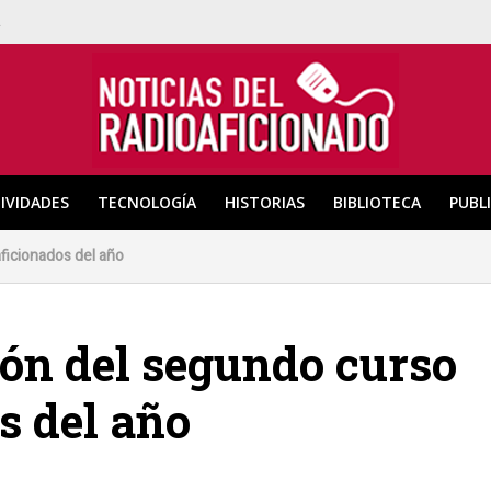
a
IVIDADES
TECNOLOGÍA
HISTORIAS
BIBLIOTECA
PUBL
ficionados del año
ión del segundo curso
s del año