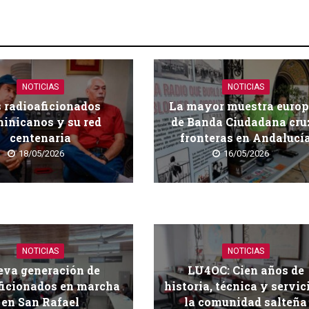
NOTICIAS
NOTICIAS
 radioaficionados
La mayor muestra euro
inicanos y su red
de Banda Ciudadana cru
centenaria
fronteras en Andalucí
18/05/2026
16/05/2026
NOTICIAS
NOTICIAS
va generación de
LU4OC: Cien años de
ficionados en marcha
historia, técnica y servic
en San Rafael
la comunidad salteña