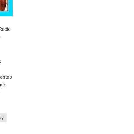
 Radio
s
s
 estas
ento
o
ay