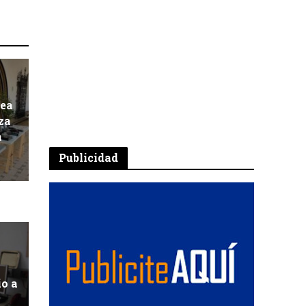
pea
za
a
Publicidad
io a