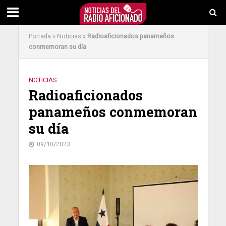
Portada
»
Noticias
»
Radioaficionados panameños
conmemoran su día
NOTICIAS
Radioaficionados
panameños conmemoran
su día
09/10/2023