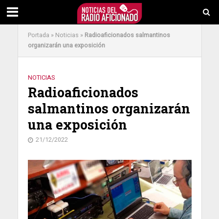
Portada
»
Noticias
»
Radioaficionados salmantinos
organizarán una exposición
NOTICIAS
Radioaficionados
salmantinos organizarán
una exposición
21/12/2022