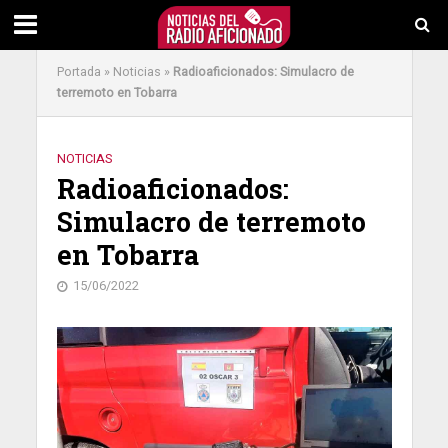
Portada
»
Noticias
»
Radioaficionados: Simulacro de
terremoto en Tobarra
NOTICIAS
Radioaficionados:
Simulacro de terremoto
en Tobarra
15/06/2022