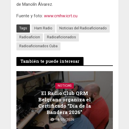
de Manolín Álvarez.
Fuente y foto:
www.cmhw.icrt.cu
Tags
Ham Radio
Noticias del Radioaficionado
Radioaficion
Radioaficionados
Radioaficionados Cuba
También te puede interesar
NOTICIAS
El Radio Club QRM
Belgrano organiza el
Certificado “Día de la
Bandera 2026”
18/05/2026