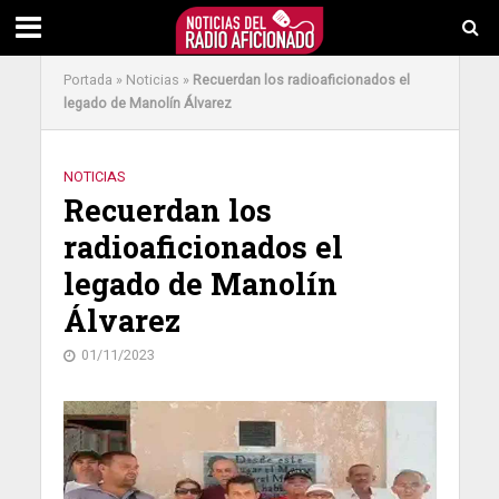
Portada
»
Noticias
»
Recuerdan los radioaficionados el
legado de Manolín Álvarez
NOTICIAS
Recuerdan los
radioaficionados el
legado de Manolín
Álvarez
01/11/2023