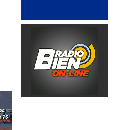
os
s 75