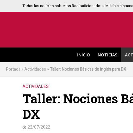
Todas las noticias sobre los Radioaficionados de Habla hispan
INICIO
NOTICIAS
ACT
Portada
»
Actividades
»
Taller: Nociones Básicas de inglés para DX
ACTIVIDADES
Taller: Nociones B
DX
22/07/2022