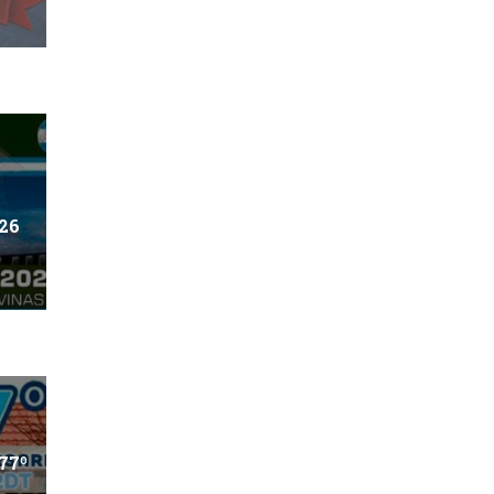
026
77º