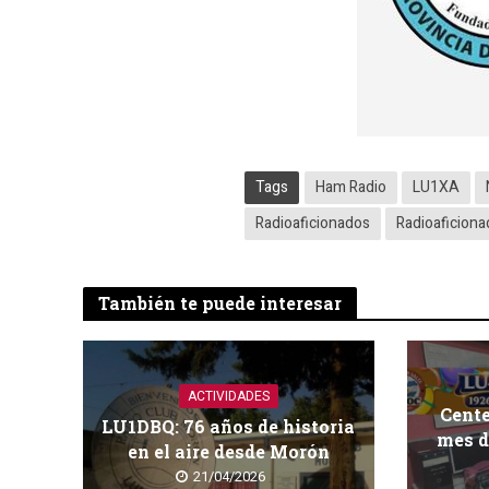
Tags
Ham Radio
LU1XA
Radioaficionados
Radioaficion
También te puede interesar
ACTIVIDADES
Cent
LU1DBQ: 76 años de historia
mes d
en el aire desde Morón
21/04/2026