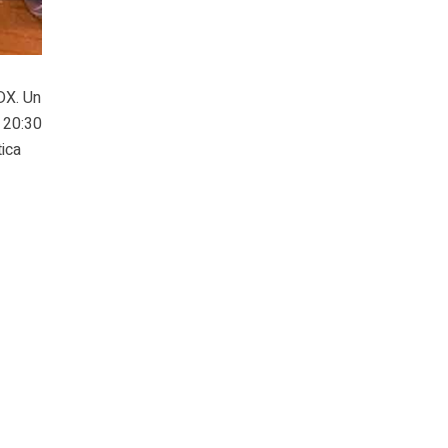
DX. Un
e 20:30
tica