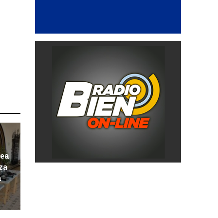
pea
za
a