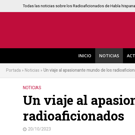
Todas las noticias sobre los Radioaficionados de Habla hispan
INICIO
NOTICIAS
ACT
Portada
»
Noticias
»
Un viaje al apasionante mundo de los radioaficio
NOTICIAS
Un viaje al apasio
radioaficionados
20/10/2023