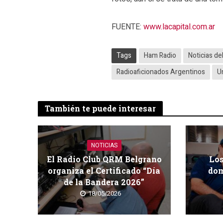
FUENTE:
www.lacapital.com.ar
Tags
Ham Radio
Noticias de
Radioaficionados Argentinos
U
También te puede interesar
NOTICIAS
El Radio Club QRM Belgrano
Los
organiza el Certificado “Día
dom
de la Bandera 2026”
18/05/2026