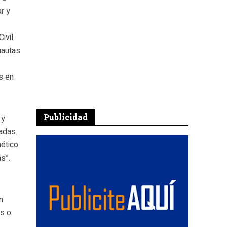
r y
ivil
nautas
s en
Publicidad
 y
adas.
ético
s”.
n
es o