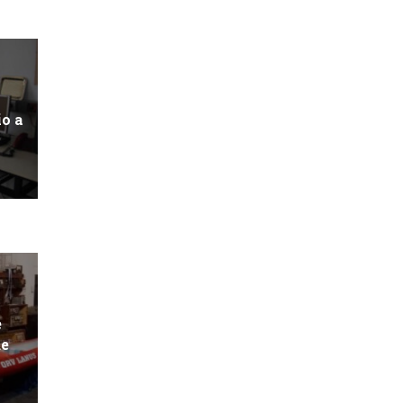
io a
e
de