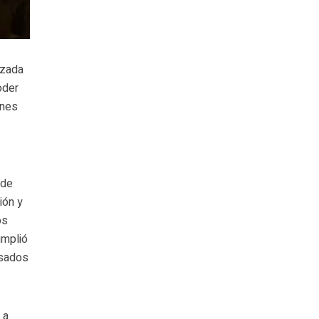
izada
oder
ones
 de
ión y
os
umplió
asados
 a