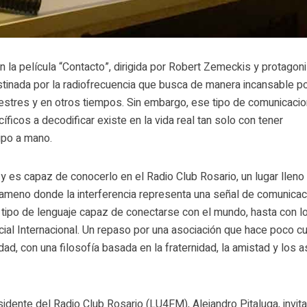
a película “Contacto”, dirigida por Robert Zemeckis y protagon
stinada por la radiofrecuencia que busca de manera incansable p
estres y en otros tiempos. Sin embargo, ese tipo de comunicaci
ficos a decodificar existe en la vida real tan solo con tener
ipo a mano.
y es capaz de conocerlo en el Radio Club Rosario, un lugar lleno
ameno donde la interferencia representa una señal de comunicac
o tipo de lenguaje capaz de conectarse con el mundo, hasta con l
cial Internacional. Un repaso por una asociación que hace poco c
dad, con una filosofía basada en la fraternidad, la amistad y los 
sidente del Radio Club Rosario (LU4FM), Alejandro Pitaluga, invita