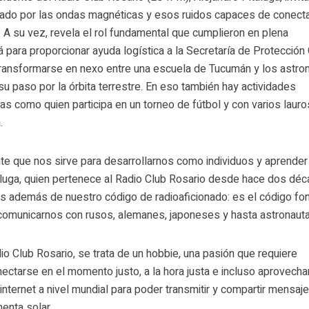
zado por las ondas magnéticas y esos ruidos capaces de conecta
 A su vez, revela el rol fundamental que cumplieron en plena
 para proporcionar ayuda logística a la Secretaría de Protección C
 transformarse en nexo entre una escuela de Tucumán y los astro
 su paso por la órbita terrestre. En eso también hay actividades
as como quien participa en un torneo de fútbol y con varios lauro
.
nte que nos sirve para desarrollarnos como individuos y aprender
taluga, quien pertenece al Radio Club Rosario desde hace dos déc
 además de nuestro código de radioaficionado: es el código fon
 comunicarnos con rusos, alemanes, japoneses y hasta astronauta
dio Club Rosario, se trata de un hobbie, una pasión que requiere
ectarse en el momento justo, a la hora justa e incluso aprovecha
internet a nivel mundial para poder transmitir y compartir mensaj
menta solar.