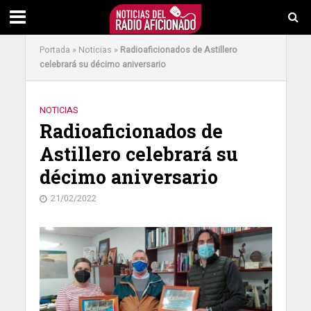
Portada
»
Noticias
»
Radioaficionados de Astillero
celebrará su décimo aniversario
NOTICIAS
Radioaficionados de
Astillero celebrará su
décimo aniversario
21/02/2022