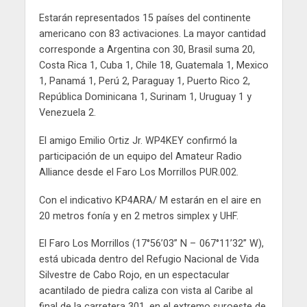
Estarán representados 15 países del continente
americano con 83 activaciones. La mayor cantidad
corresponde a Argentina con 30, Brasil suma 20,
Costa Rica 1, Cuba 1, Chile 18, Guatemala 1, Mexico
1, Panamá 1, Perú 2, Paraguay 1, Puerto Rico 2,
República Dominicana 1, Surinam 1, Uruguay 1 y
Venezuela 2.
El amigo Emilio Ortiz Jr. WP4KEY confirmó la
participación de un equipo del Amateur Radio
Alliance desde el Faro Los Morrillos PUR.002.
Con el indicativo KP4ARA/ M estarán en el aire en
20 metros fonía y en 2 metros simplex y UHF.
El Faro Los Morrillos (17°56’03” N – 067°11’32” W),
está ubicada dentro del Refugio Nacional de Vida
Silvestre de Cabo Rojo, en un espectacular
acantilado de piedra caliza con vista al Caribe al
final de la carretera 301, en el extremo suroeste de