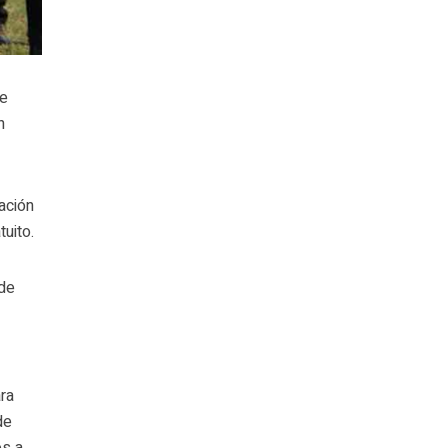
de
n
ación
uito.
 de
ara
de