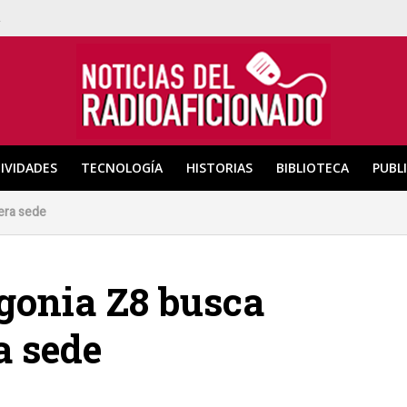
a
IVIDADES
TECNOLOGÍA
HISTORIAS
BIBLIOTECA
PUBL
mera sede
agonia Z8 busca
a sede