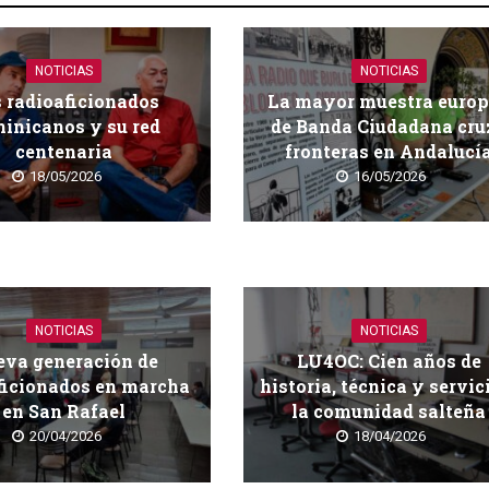
NOTICIAS
NOTICIAS
 radioaficionados
La mayor muestra euro
inicanos y su red
de Banda Ciudadana cru
centenaria
fronteras en Andalucí
18/05/2026
16/05/2026
NOTICIAS
NOTICIAS
va generación de
LU4OC: Cien años de
ficionados en marcha
historia, técnica y servic
en San Rafael
la comunidad salteña
20/04/2026
18/04/2026