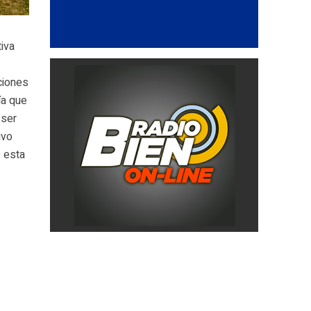
iva
ciones
ía que
 ser
uvo
e esta