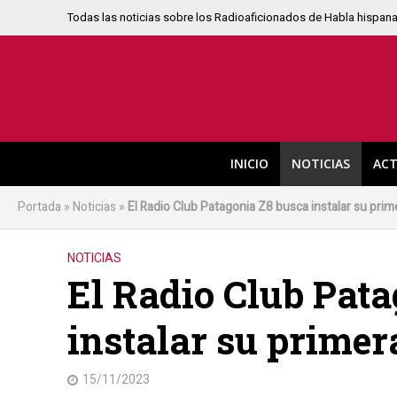
Todas las noticias sobre los Radioaficionados de Habla hispan
INICIO
NOTICIAS
ACT
Portada
»
Noticias
»
El Radio Club Patagonia Z8 busca instalar su pri
NOTICIAS
El Radio Club Pat
instalar su primer
15/11/2023