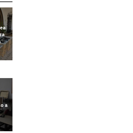
pea
za
a
io a