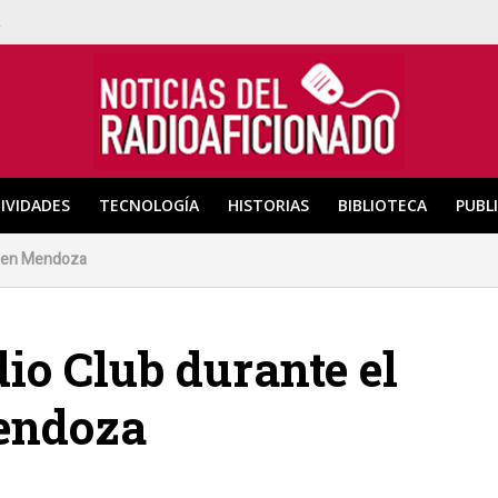
a
IVIDADES
TECNOLOGÍA
HISTORIAS
BIBLIOTECA
PUBL
ón en Mendoza
dio Club durante el
endoza