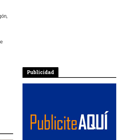
gón,
ue
Publicidad