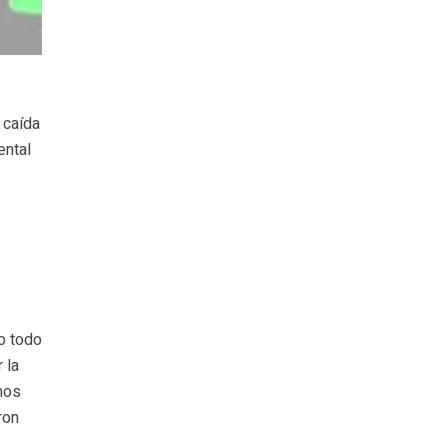
 caída
ental
n
o todo
 la
imos
ron