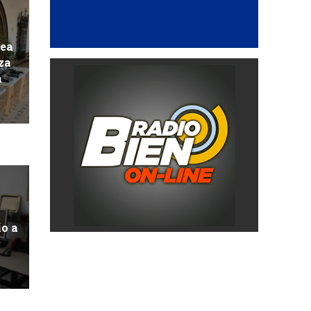
pea
za
a
io a