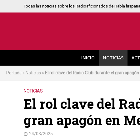
Todas las noticias sobre los Radioaficionados de Habla hispan
INICIO
NOTICIAS
ACT
Portada
»
Noticias
»
El rol clave del Radio Club durante el gran apag
NOTICIAS
El rol clave del Ra
gran apagón en M
24/03/2025