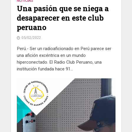
NOTICIAS
Una pa­sión que se nie­ga a
des­a­pa­re­cer en este club
pe­ruano
05/02/2022
Perú.- Ser un radioaficionado en Perú parece ser
una afi­ción ex­cén­tri­ca en un mundo
hiperconectado. El Radio Club Peruano, una
institución fundada hace 91...