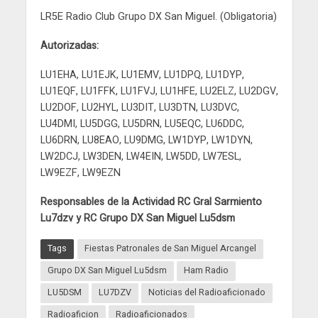
LR5E Radio Club Grupo DX San Miguel. (Obligatoria)
Autorizadas:
LU1EHA, LU1EJK, LU1EMV, LU1DPQ, LU1DYP,
LU1EQF, LU1FFK, LU1FVJ, LU1HFE, LU2ELZ, LU2DGV,
LU2DOF, LU2HYL, LU3DIT, LU3DTN, LU3DVC,
LU4DMI, LU5DGG, LU5DRN, LU5EQC, LU6DDC,
LU6DRN, LU8EAO, LU9DMG, LW1DYP, LW1DYN,
LW2DCJ, LW3DEN, LW4EIN, LW5DD, LW7ESL,
LW9EZF, LW9EZN
Responsables de la Actividad RC Gral Sarmiento
Lu7dzv y RC Grupo DX San Miguel Lu5dsm
Tags
Fiestas Patronales de San Miguel Arcangel
Grupo DX San Miguel Lu5dsm
Ham Radio
LU5DSM
LU7DZV
Noticias del Radioaficionado
Radioaficion
Radioaficionados