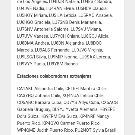
de Los Ángeles, LU4DJB Natalia, LU4ESZ Sandra,
LU4JVE Nadia, LU4RAN Elvira, LU5HCV Claudia,
LU5HOY Miriam, LU5ILA Leticia, LU5RAO Anabela,
LU6HGO Graciela, LU7SNB Denis Marianella,
LU7SNV Antonella Salome, LU7SVJ Viviana,
LU7UVV Vanesa, LU7YCH Chiara, LU8GCJ Alicia,
LU8DMA Andrea, LU8DN Alejandra, LU8DOC
Marcela, LU9ALS Fernanda, LU9JVC Virginia,
LU9LSC/I Silvia, LU9MIP Ivonne, LU9SAX Lorena,
LU9VYY Paola, LU9YBM Bianca.
Estaciones colaboradoras extranjeras
CA1AKL Alejandra Chile, CE1RFI Maritza Chile,
CA3YHQ Johana Chile, XQ4NUA Leticia Chile,
CO5ABC Barbara Cuba, CO7YS Adys Cuba, CX5ACG
Gabriela Uruguay, DL9YJ Yvetta Alemania, HB9EPE
Dora Suiza, HB9FPM Eva Suiza, KP4NRF Nancy
Puerto Rico, KP4QVQ Carmen Puerto Rico,
WP4QME Judith Puerto Rico, PU2NQT Sylvia Brasil,