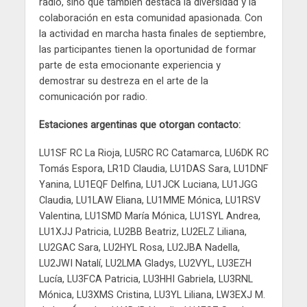
radio, sino que también destaca la diversidad y la
colaboración en esta comunidad apasionada. Con
la actividad en marcha hasta finales de septiembre,
las participantes tienen la oportunidad de formar
parte de esta emocionante experiencia y
demostrar su destreza en el arte de la
comunicación por radio.
Estaciones argentinas que otorgan contacto:
LU1SF RC La Rioja, LU5RC RC Catamarca, LU6DK RC
Tomás Espora, LR1D Claudia, LU1DAS Sara, LU1DNF
Yanina, LU1EQF Delfina, LU1JCK Luciana, LU1JGG
Claudia, LU1LAW Eliana, LU1MME Mónica, LU1RSV
Valentina, LU1SMD María Mónica, LU1SYL Andrea,
LU1XJJ Patricia, LU2BB Beatriz, LU2ELZ Liliana,
LU2GAC Sara, LU2HYL Rosa, LU2JBA Nadella,
LU2JWI Natalí, LU2LMA Gladys, LU2VYL, LU3EZH
Lucía, LU3FCA Patricia, LU3HHI Gabriela, LU3RNL
Mónica, LU3XMS Cristina, LU3YL Liliana, LW3EXJ M.