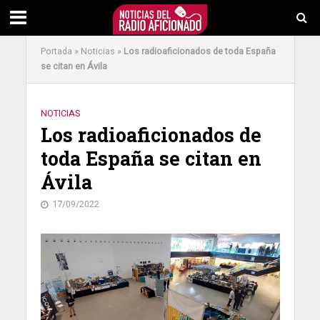
Portada
»
Noticias
»
Los radioaficionados de toda España
se citan en Ávila
NOTICIAS
Los radioaficionados de
toda España se citan en
Ávila
17/09/2022