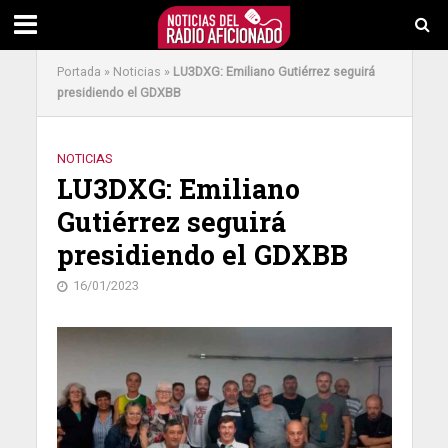
Portada
»
Noticias
»
LU3DXG: Emiliano Gutiérrez seguirá
presidiendo el GDXBB
NOTICIAS
LU3DXG: Emiliano
Gutiérrez seguirá
presidiendo el GDXBB
16/01/2023