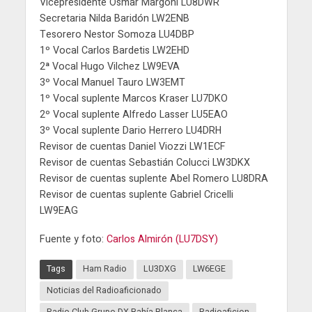
Vicepresidente Osmar Margoni LU8DWR
Secretaria Nilda Baridón LW2ENB
Tesorero Nestor Somoza LU4DBP
1º Vocal Carlos Bardetis LW2EHD
2ª Vocal Hugo Vilchez LW9EVA
3º Vocal Manuel Tauro LW3EMT
1º Vocal suplente Marcos Kraser LU7DKO
2º Vocal suplente Alfredo Lasser LU5EAO
3º Vocal suplente Dario Herrero LU4DRH
Revisor de cuentas Daniel Viozzi LW1ECF
Revisor de cuentas Sebastián Colucci LW3DKX
Revisor de cuentas suplente Abel Romero LU8DRA
Revisor de cuentas suplente Gabriel Cricelli
LW9EAG
Fuente y foto:
Carlos Almirón (LU7DSY)
Tags
Ham Radio
LU3DXG
LW6EGE
Noticias del Radioaficionado
Radio Club Grupo DX Bahía Blanca
Radioaficion