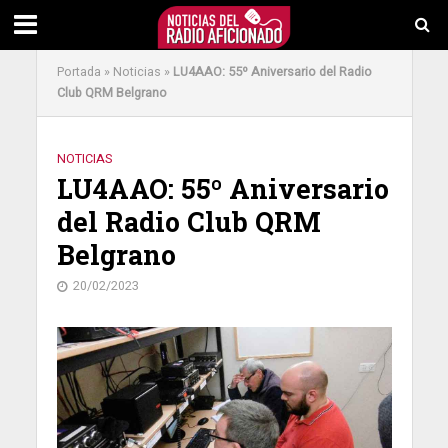
Portada
»
Noticias
»
LU4AAO: 55º Aniversario del Radio
Club QRM Belgrano
NOTICIAS
LU4AAO: 55º Aniversario
del Radio Club QRM
Belgrano
20/02/2023