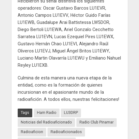
Recibieron su señal distintiva los siguientes
operadores: Oscar Gustavo Barcos LU1EVR,
Antonio Campos LU1EVV, Héctor Guido Farías
LU1EWB, Guadalupe Arai Battistessa LW5DOR,
Diego Bertoli LU1EWA, Ariel Gonzalo Cecchetto
Sarratea LU1EVN, Lucas Ezequiel Pires LU1EWX,
Gustavo Hernán Chao LU1EVI, Alejandro Raúl
Oliveros LU1EVJ, Miguel Ángel Britos LU1EWY,
Luciano Martin Olavarría LU1EWU y Emiliano Nahuel
Reyley LU1EXB.
Culmina de esta manera una nueva etapa de la
entidad, como es la formación de quienes
incursionan en el apasionante mundo de la
radioafición. A todos ellos, nuestras felicitaciones!
Tags
Ham Radio
LU3DRP
Noticias del Radioaficionado
Radio Club Pinamar
Radioaficion
Radioaficionados