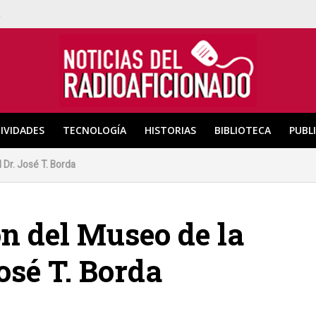
a
IVIDADES
TECNOLOGÍA
HISTORIAS
BIBLIOTECA
PUBL
Dr. José T. Borda
n del Museo de la
osé T. Borda