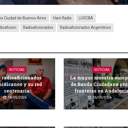
os Ciudad de Buenos Aires
Ham Radio
LU5CBA
dioaficion
Radioaficionados
Radioaficionados Argentinos
NOTICIAS
NOTICIAS
 radioaficionados
La mayor muestra euro
inicanos y su red
de Banda Ciudadana cru
centenaria
fronteras en Andalucí
18/05/2026
16/05/2026