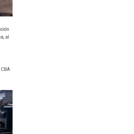
ación
a, al
l CBA