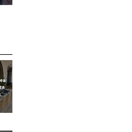
pea
za
a