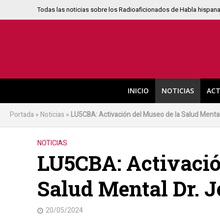
Todas las noticias sobre los Radioaficionados de Habla hispan
INICIO
NOTICIAS
ACT
Portada
»
Noticias
»
LU5CBA: Activación del Museo de la Salud Mental 
NOTICIAS
LU5CBA: Activació
Salud Mental Dr. J
20/05/2024