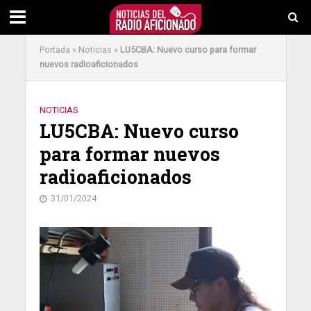
Portada
»
Noticias
»
LU5CBA: Nuevo curso para formar
nuevos radioaficionados
NOTICIAS
LU5CBA: Nuevo curso
para formar nuevos
radioaficionados
31/01/2024