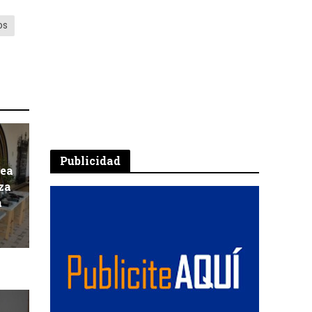
os
Publicidad
pea
za
a