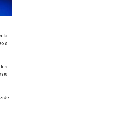
enta
so a
 los
asta
ía de