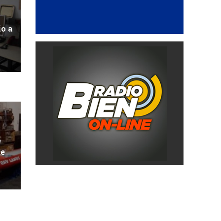
io a
e
de