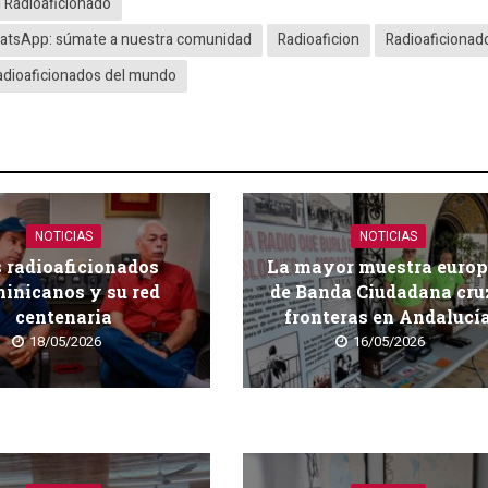
l Radioaficionado
WhatsApp: súmate a nuestra comunidad
Radioaficion
Radioaficionad
adioaficionados del mundo
NOTICIAS
NOTICIAS
 radioaficionados
La mayor muestra euro
inicanos y su red
de Banda Ciudadana cru
centenaria
fronteras en Andalucí
18/05/2026
16/05/2026