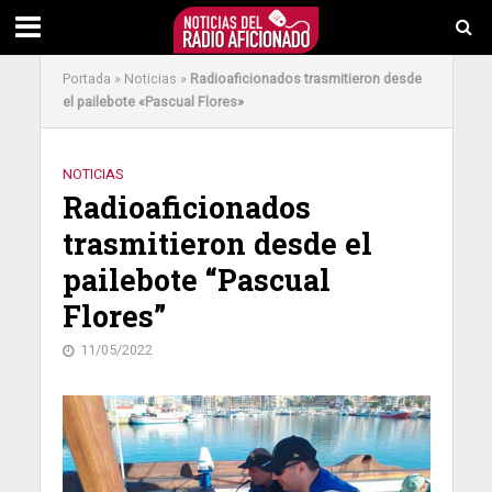
Portada
»
Noticias
»
Radioaficionados trasmitieron desde
el pailebote «Pascual Flores»
NOTICIAS
Radioaficionados
trasmitieron desde el
pailebote “Pascual
Flores”
11/05/2022