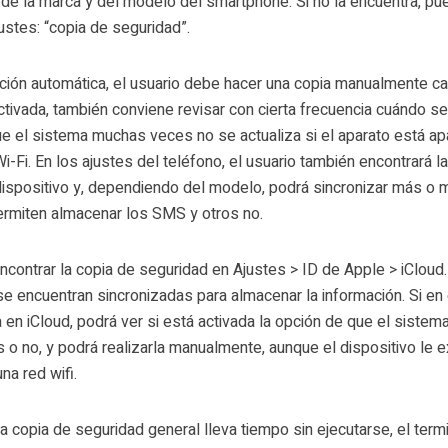
de la marca y del modelo del smartphone. Si no la encuentra, pu
justes: “copia de seguridad”.
zación automática, el usuario debe hacer una copia manualmente c
ctivada, también conviene revisar con cierta frecuencia cuándo s
que el sistema muchas veces no se actualiza si el aparato está a
-Fi. En los ajustes del teléfono, el usuario también encontrará l
dispositivo y, dependiendo del modelo, podrá sincronizar más o
ermiten almacenar los SMS y otros no.
ncontrar la copia de seguridad en Ajustes > ID de Apple > iCloud.
se encuentran sincronizadas para almacenar la información. Si en
en iCloud, podrá ver si está activada la opción de que el sistem
o no, y podrá realizarla manualmente, aunque el dispositivo le ex
na red wifi.
la copia de seguridad general lleva tiempo sin ejecutarse, el termi