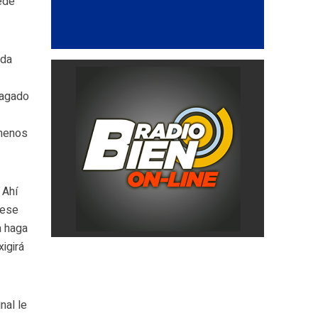
ede
ada
e
pagado
a
 menos
 Ahí
 ese
a haga
igirá
nal le