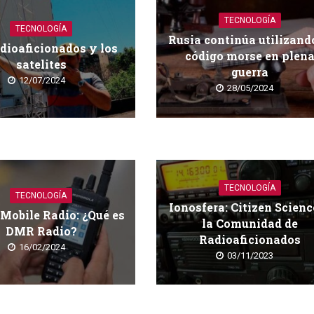
TECNOLOGÍA
TECNOLOGÍA
Rusia continúa utilizando
dioaficionados y los
código morse en plen
satelites
guerra
12/07/2024
28/05/2024
TECNOLOGÍA
TECNOLOGÍA
Ionosfera: Citizen Scienc
 Mobile Radio: ¿Qué es
la Comunidad de
DMR Radio?
Radioaficionados
16/02/2024
03/11/2023