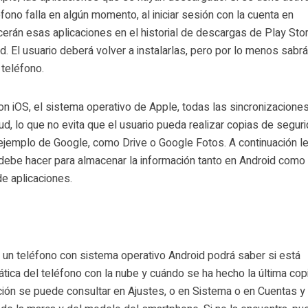
éfono falla en algún momento, al iniciar sesión con la cuenta en
ecerán esas aplicaciones en el historial de descargas de Play Stor
d. El usuario deberá volver a instalarlas, pero por lo menos sabr
 teléfono.
on iOS, el sistema operativo de Apple, todas las sincronizacione
oud, lo que no evita que el usuario pueda realizar copias de segur
 ejemplo de Google, como Drive o Google Fotos. A continuación l
debe hacer para almacenar la información tanto en Android como
de aplicaciones.
e un teléfono con sistema operativo Android podrá saber si está
ática del teléfono con la nube y cuándo se ha hecho la última cop
ción se puede consultar en Ajustes, o en Sistema o en Cuentas y