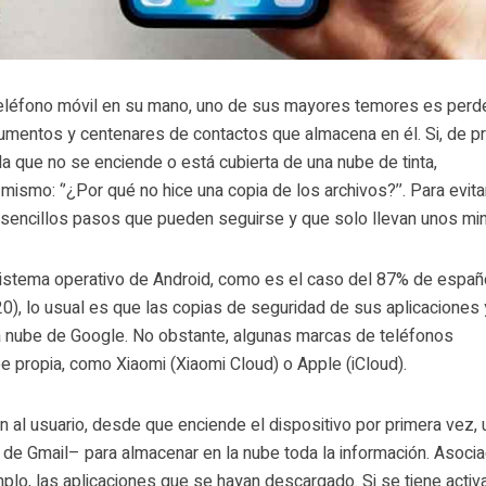
eléfono móvil en su mano, uno de sus mayores temores es perde
mentos y centenares de contactos que almacena en él. Si, de pr
la que no se enciende o está cubierta de una nube de tinta,
ismo: ‘’¿Por qué no hice una copia de los archivos?’’. Para evita
 sencillos pasos que pueden seguirse y que solo llevan unos mi
 sistema operativo de Android, como es el caso del 87% de espa
0), lo usual es que las copias de seguridad de sus aplicaciones 
 nube de Google. No obstante, algunas marcas de teléfonos
e propia, como Xiaomi (Xiaomi Cloud) o Apple (iCloud).
 al usuario, desde que enciende el dispositivo por primera vez, 
e Gmail– para almacenar en la nube toda la información. Asocia
plo, las aplicaciones que se hayan descargado. Si se tiene activ