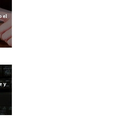
 el
a
e y