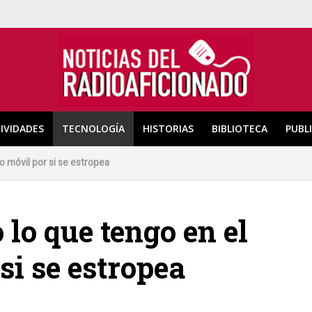
a
IVIDADES
TECNOLOGÍA
HISTORIAS
BIBLIOTECA
PUBL
 móvil por si se estropea
lo que tengo en el
si se estropea