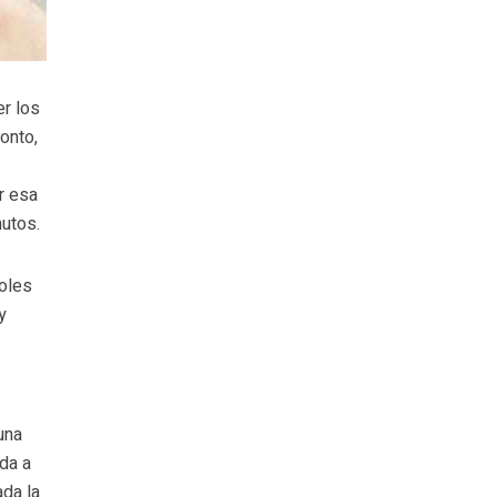
r los
onto,
r esa
nutos.
ñoles
y
una
da a
ada la