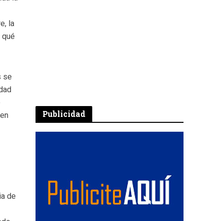
e, la
á qué
s se
idad
e
Publicidad
 en
ia de