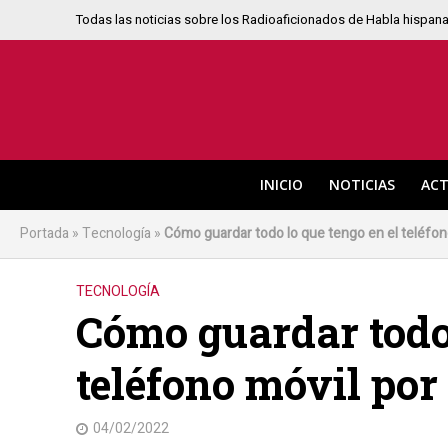
Todas las noticias sobre los Radioaficionados de Habla hispan
INICIO
NOTICIAS
ACT
Portada
»
Tecnología
»
Cómo guardar todo lo que tengo en el teléfono
TECNOLOGÍA
Cómo guardar todo 
teléfono móvil por 
04/02/2022