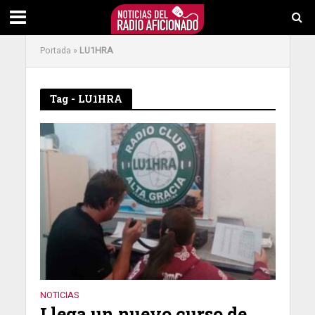
Portada
»
LU1HRA
Tag - LU1HRA
NOTICIAS
Llega un nuevo curso de