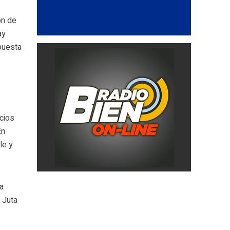
ón de
ay
puesta
icios
En
le y
a
a Juta