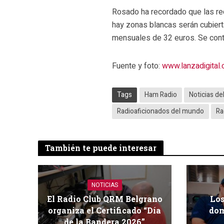
Rosado ha recordado que las red
hay zonas blancas serán cubier
mensuales de 32 euros. Se contra
Fuente y foto:
www.lanzadigital
Tags
Ham Radio
Noticias de
Radioaficionados del mundo
Ra
También te puede interesar
NOTICIAS
El Radio Club QRM Belgrano
Los
organiza el Certificado “Día
dom
de la Bandera 2026”