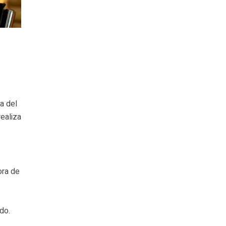
a del
realiza
ora de
do.