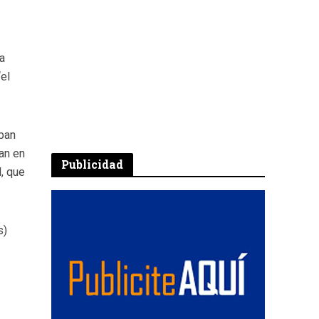
ra
“el
ban
an en
Publicidad
l, que
s)