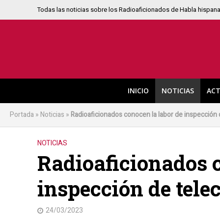
Todas las noticias sobre los Radioaficionados de Habla hispan
INICIO
NOTICIAS
ACT
Portada
»
Noticias
»
Radioaficionados conocen la labor de inspección
NOTICIAS
Radioaficionados c
inspección de tel
24/03/2023