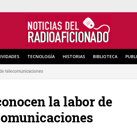
a
IVIDADES
TECNOLOGÍA
HISTORIAS
BIBLIOTECA
PUBL
 de telecomunicaciones
onocen la labor de
ecomunicaciones