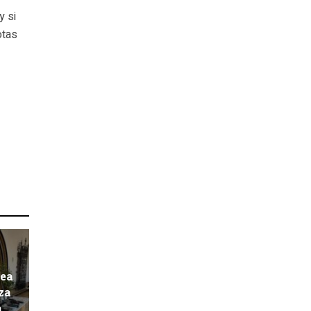
y si
otas
pea
za
a