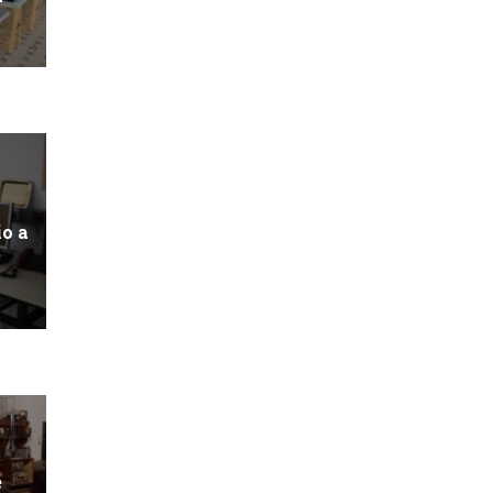
io a
e