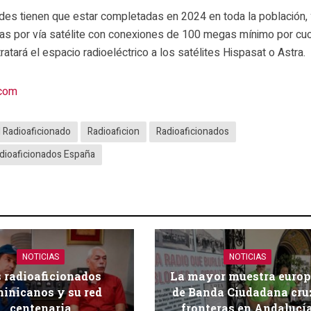
es tienen que estar completadas en 2024 en toda la población, 
tas por vía satélite con conexiones de 100 megas mínimo por cu
tará el espacio radioeléctrico a los satélites Hispasat o Astra.
.com
l Radioaficionado
Radioaficion
Radioaficionados
dioaficionados España
NOTICIAS
NOTICIAS
 radioaficionados
La mayor muestra euro
inicanos y su red
de Banda Ciudadana cru
centenaria
fronteras en Andalucí